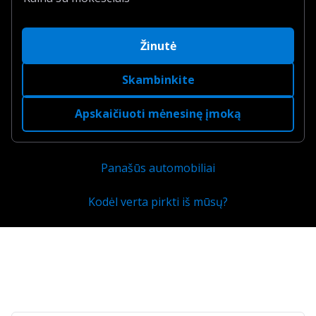
Žinutė
Skambinkite
Apskaičiuoti mėnesinę įmoką
Panašūs automobiliai
Kodėl verta pirkti iš mūsų?