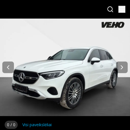
0
/
0
Visi paveikslėliai