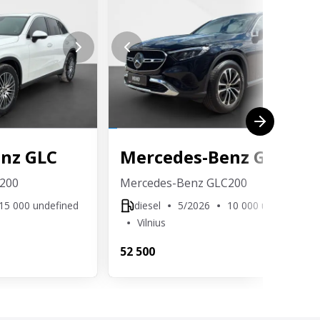
įnašą naujam arba Jūsų išsirinktam VEHO
enz
GLC
Mercedes-Benz
GLC
200
Mercedes-Benz GLC200
15 000 undefined
diesel
5/2026
10 000 undefined
Vilnius
52 500