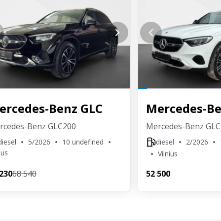
omobilį.
ertinę turimo automobilio kainą užskaitysime kaip pradinį 
ercedes-Benz
GLC
Mercedes-B
rcedes-Benz GLC200
Mercedes-Benz GLC
diesel
5/2026
10 undefined
diesel
2/2026
ius
Vilnius
 230
68 540
52 500