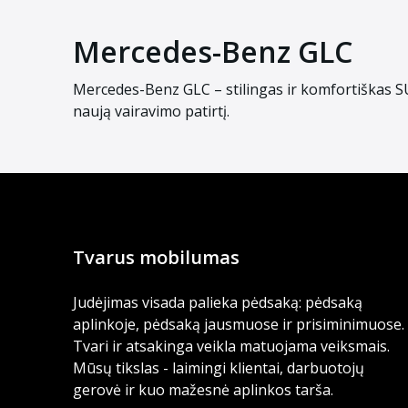
Mercedes-Benz GLC
Mercedes-Benz GLC – stilingas ir komfortiškas SUV
naują vairavimo patirtį.
Tvarus mobilumas
Judėjimas visada palieka pėdsaką: pėdsaką
aplinkoje, pėdsaką jausmuose ir prisiminimuose.
Tvari ir atsakinga veikla matuojama veiksmais.
Mūsų tikslas - laimingi klientai, darbuotojų
gerovė ir kuo mažesnė aplinkos tarša.