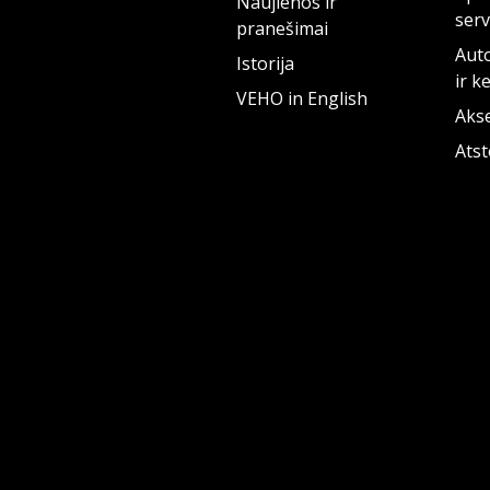
Naujienos ir
serv
pranešimai
Auto
Istorija
ir k
VEHO in English
Aks
Ats