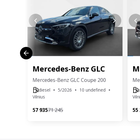
surasti, nupirkti ir pargabenti norimą aut
Atpirksime Jūsų turimą automobilį arba įv
naudotam automobiliui.
Mercedes-Benz
GLC
M
Mercedes-Benz GLC Coupe 200
Me
diesel
5/2026
10 undefined
Vilnius
Viln
57 935
71 245
55