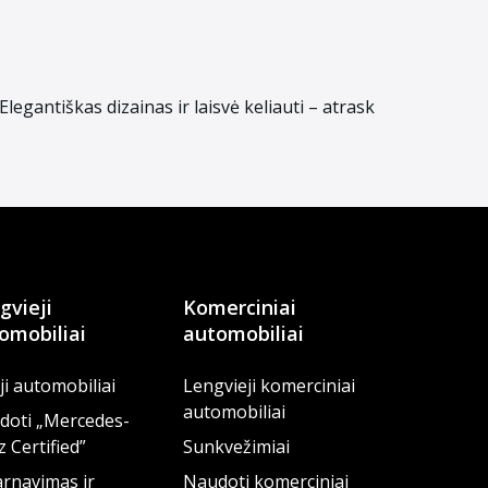
egantiškas dizainas ir laisvė keliauti – atrask
gvieji
Komerciniai
omobiliai
automobiliai
i automobiliai
Lengvieji komerciniai
automobiliai
doti „Mercedes-
 Certified”
Sunkvežimiai
rnavimas ir
Naudoti komerciniai