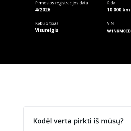
Pirmosios registracijos data
Rida
4/2026
10 000 km
Kėbulo tipas
VIN
Visureigis
W1NKM0CB8
Kodėl verta pirkti iš mūsų?