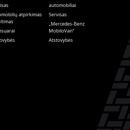
isas
automobiliai
mobilių atpirkimas
Servisas
eitimas
„Mercedes-Benz
esuarai
MobiloVan“
tovybės
Atstovybės