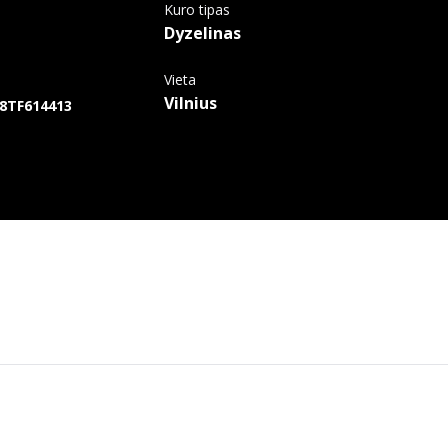
Kuro tipas
Dyzelinas
Vieta
Vilnius
TF614413