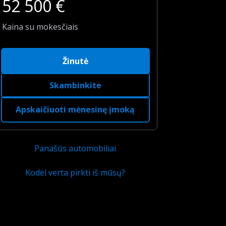
52 500
€
Kaina su mokesčiais
Žinutė
Skambinkite
Apskaičiuoti mėnesinę įmoką
Panašūs automobiliai
Kodėl verta pirkti iš mūsų?