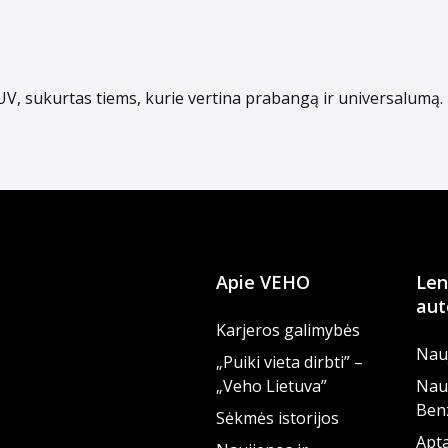
, sukurtas tiems, kurie vertina prabangą ir universalumą. El
Apie VEHO
Len
aut
Karjeros galimybės
Nauj
„Puiki vieta dirbti” –
„Veho Lietuva”
Nau
Benz
Sėkmės istorijos
Apta