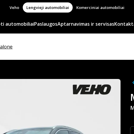
Veho
Lengvieji automobiliai
Komerciniai automobiliai
i automobiliai
Paslaugos
Aptarnavimas ir servisas
Kontakt
salone
M