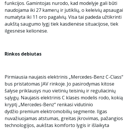
funkcijos. Gamintojas nurodo, kad modelyje gali būti
naudojama iki 27 kamerų ir jutiklių, o keleivių apsaugai
numatyta iki 11 oro pagalvių. Visa tai padeda užtikrinti
aukštą saugumo lygį tiek kasdienėse situacijose, tiek
ilgesnėse kelionėse.
Rinkos debiutas
Pirmiausia naujasis elektrinis „Mercedes-Benz C-Class“
bus pristatomas JAV rinkoje. Jo pasirodymas kitose
šalyse priklausys nuo vietinių teisinių ir reguliacinių
sąlygų. Naujasis elektrinis C klasės modelis rodo, kokią
kryptį „Mercedes-Benz“ renkasi vidutinio
dydžio premium elektromobilių segmente. Ilgas
nuvažiuojamas atstumas, greitas įkrovimas, pažangios
technologijos, aukštas komforto lygis ir išlaikyta