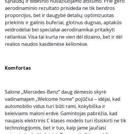
sąnaudų ir didesnio nuvažiuojamo atstumo. Prie gero
aerodinaminio rezultato prisideda ne tik bendros
proporcijos, bet ir daugybė detalių: optimizuotas
priekinis ir galinis buferiai, glotnus dugnas, aptakūs
veidrodėliai bei specialiai aerodinamikai pritaikyti
ratlankiai. Visa tai kurta ne vien dėl dizaino, bet ir dėl
realios naudos kasdienėse kelionėse.
Komfortas
Salone „Mercedes-Benz“ daug dėmesio skyrė
vadinamajam „Welcome home“ pojūčiui – idėjai, kad
automobilio vidus turi būti rami, kokybiška ir
keleiviams maloni erdvė. Gamintojas pabrėžia, kad
naujasis elektrinis C klasės modelis turi išsiskirti ne tik
technologijomis, bet ir tuo, kaip jame jaučiasi