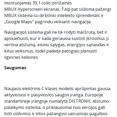
montuojamas 39,1 colio įstrižainės
MBUX Hyperscreen ekranas. Taip pat siūloma pažangi
MBUX sistema su dirbtinio intelekto sprendimais ir
„Google Maps“ pagrindu veikianti navigacija.
Navigacijos sistema gali ne tik rodyti maršrutą, bet ir
apskaičiuoti, kur ir kada geriausia sustoti įkrovimui. Ji
vertina atstumą, eismo sąlygas, energijos sąnaudas ir
kitus veiksnius, todėl padeda patogiau planuoti
ilgesnes keliones.
Saugumas
Naujasis elektrinis C klasės modelis aprūpintas gausia
aktyviosios ir pasyviosios saugos įranga. Europoje
standartinėje įrangoje numatyta DISTRONIC atstumo
palaikymo sistema, o priklausomai nuo versijos gali
būti siūlomos ir kitos pažangios vairuotojo pagalbos