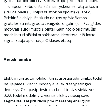
galinė automobilio dalis kuria kupė primenantį siluetą.
Trumpesni kėbulo išsikišimai, ryškesnės ratų arkos ir
švarios paviršių linijos sustiprina sportišką įspūdį.
Priekinėje dalyje išsiskiria naujos apšviečiamos
grotelės su integruota žvaigžde, o galinėje – žvaigždės
motyvais suformuoti žibintai. Gamintojo teigimu, šis
modelis turi aiškiai atpažįstamą identitetą ir iš karto
signalizuoja apie naują C klasės etapą.
Aerodinamika
Elektriniam automobiliui itin svarbi aerodinamika, todėl
naujajame C klasės modelyje jai skirtas ypatingas
dėmesys. Oro pasipriešinimo koeficientas siekia vos
0,22, todėl modelis yra vienas efektyviausių savo
segmente. Tai prisideda prie mažesnių energijos