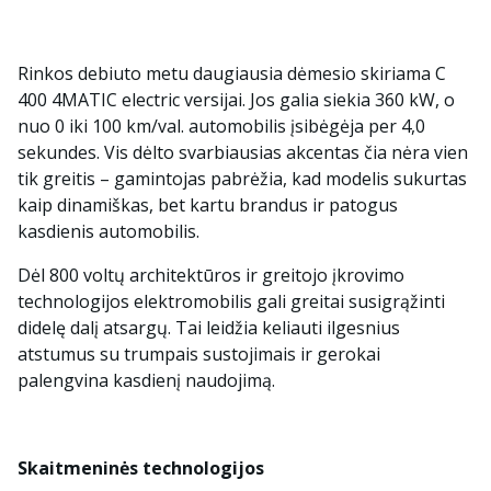
Rinkos debiuto metu daugiausia dėmesio skiriama C
400 4MATIC electric versijai. Jos galia siekia 360 kW, o
nuo 0 iki 100 km/val. automobilis įsibėgėja per 4,0
sekundes. Vis dėlto svarbiausias akcentas čia nėra vien
tik greitis – gamintojas pabrėžia, kad modelis sukurtas
kaip dinamiškas, bet kartu brandus ir patogus
kasdienis automobilis.
Dėl 800 voltų architektūros ir greitojo įkrovimo
technologijos elektromobilis gali greitai susigrąžinti
didelę dalį atsargų. Tai leidžia keliauti ilgesnius
atstumus su trumpais sustojimais ir gerokai
palengvina kasdienį naudojimą.
Skaitmeninės technologijos