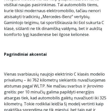
visiškai naujas pasirinkimas. Tai automobilis tiems,
kurie tikisi modernaus elektromobilio, tačiau nenori
atsisakyti tradicinių „Mercedes-Benz“ vertybių.
Gamintojo teigimu, tai sportiškiausia iki šiol sukurta C
klasė, siūlanti ne tik dinamišką valdymą, bet ir aukštą
komforto lygį kasdienėse bei ilgose kelionėse.
Pagrindiniai akcentai
Vienas svarbiausių naujojo elektrinio C klasės modelio
privalumų – iki 762 kilometrų siekiantis nuvažiuojamas
atstumas pagal WLTP. Ne mažiau svarbus ir įkrovimo
greitis: per 10 minučių galima papildyti energijos
atsargas tiek, kad automobilis galėtų nuvažiuoti iki 325
kilometrų. Tokie rodikliai leidžia šį modelį vertinti kaip
praktišką sprendimą ne tik miestui, bet taip pat ir