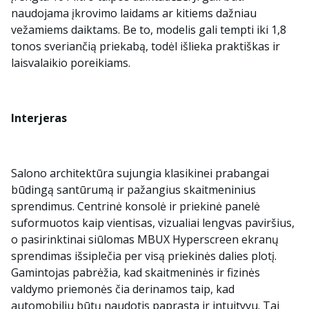
naudojama įkrovimo laidams ar kitiems dažniau
vežamiems daiktams. Be to, modelis gali tempti iki 1,8
tonos sveriančią priekabą, todėl išlieka praktiškas ir
laisvalaikio poreikiams.
Interjeras
Salono architektūra sujungia klasikinei prabangai
būdingą santūrumą ir pažangius skaitmeninius
sprendimus. Centrinė konsolė ir priekinė panelė
suformuotos kaip vientisas, vizualiai lengvas paviršius,
o pasirinktinai siūlomas MBUX Hyperscreen ekranų
sprendimas išsiplečia per visą priekinės dalies plotį.
Gamintojas pabrėžia, kad skaitmeninės ir fizinės
valdymo priemonės čia derinamos taip, kad
automobiliu būtų naudotis paprasta ir intuityvu. Tai