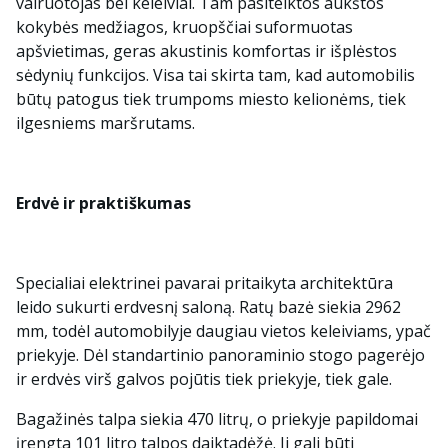
vairuotojas bei keleiviai. Tam pasitelktos aukštos
kokybės medžiagos, kruopščiai suformuotas
apšvietimas, geras akustinis komfortas ir išplėstos
sėdynių funkcijos. Visa tai skirta tam, kad automobilis
būtų patogus tiek trumpoms miesto kelionėms, tiek
ilgesniems maršrutams.
Erdvė ir praktiškumas
Specialiai elektrinei pavarai pritaikyta architektūra
leido sukurti erdvesnį saloną. Ratų bazė siekia 2962
mm, todėl automobilyje daugiau vietos keleiviams, ypač
priekyje. Dėl standartinio panoraminio stogo pagerėjo
ir erdvės virš galvos pojūtis tiek priekyje, tiek gale.
Bagažinės talpa siekia 470 litrų, o priekyje papildomai
įrengta 101 litro talpos daiktadėžė. Ji gali būti