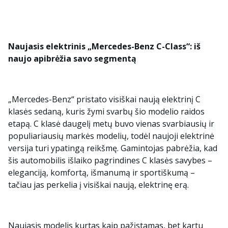
Naujasis elektrinis „Mercedes-Benz C-Class“: iš
naujo apibrėžia savo segmentą
„Mercedes-Benz“ pristato visiškai naują elektrinį C
klasės sedaną, kuris žymi svarbų šio modelio raidos
etapą. C klasė daugelį metų buvo vienas svarbiausių ir
populiariausių markės modelių, todėl naujoji elektrinė
versija turi ypatingą reikšmę. Gamintojas pabrėžia, kad
šis automobilis išlaiko pagrindines C klasės savybes –
eleganciją, komfortą, išmanumą ir sportiškumą –
tačiau jas perkelia į visiškai naują, elektrinę erą.
Naujasis modelis kurtas kaip pažįstamas, bet kartu