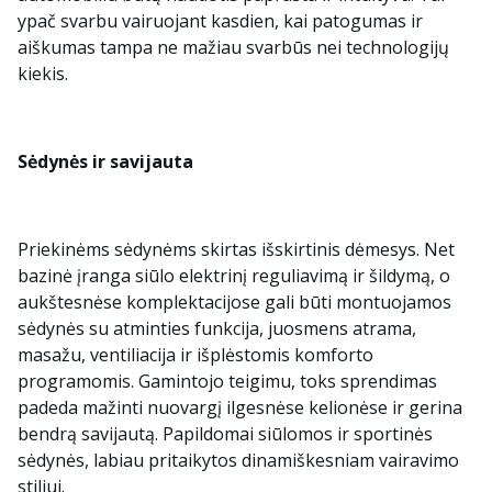
ypač svarbu vairuojant kasdien, kai patogumas ir
aiškumas tampa ne mažiau svarbūs nei technologijų
kiekis.
Sėdynės ir savijauta
Priekinėms sėdynėms skirtas išskirtinis dėmesys. Net
bazinė įranga siūlo elektrinį reguliavimą ir šildymą, o
aukštesnėse komplektacijose gali būti montuojamos
sėdynės su atminties funkcija, juosmens atrama,
masažu, ventiliacija ir išplėstomis komforto
programomis. Gamintojo teigimu, toks sprendimas
padeda mažinti nuovargį ilgesnėse kelionėse ir gerina
bendrą savijautą. Papildomai siūlomos ir sportinės
sėdynės, labiau pritaikytos dinamiškesniam vairavimo
stiliui.