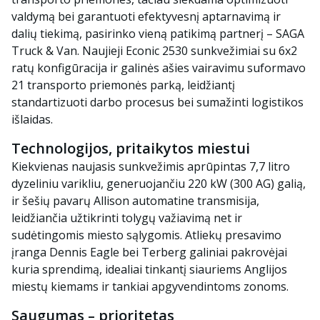
valdymą bei garantuoti efektyvesnį aptarnavimą ir
dalių tiekimą, pasirinko vieną patikimą partnerį –
SAGA
Truck & Van
. Naujieji
Econic 2530
sunkvežimiai su 6x2
ratų konfigūracija ir galinės ašies vairavimu suformavo
21 transporto priemonės parką, leidžiantį
standartizuoti darbo procesus bei sumažinti logistikos
išlaidas.
Technologijos, pritaikytos miestui
Kiekvienas naujasis sunkvežimis aprūpintas 7,7 litro
dyzeliniu varikliu, generuojančiu 220 kW (300 AG) galią,
ir šešių pavarų
Allison
automatine transmisija,
leidžiančia užtikrinti tolygų važiavimą net ir
sudėtingomis miesto sąlygomis. Atliekų presavimo
įranga
Dennis Eagle
bei
Terberg
galiniai pakrovėjai
kuria sprendimą, idealiai tinkantį siauriems Anglijos
miestų kiemams ir tankiai apgyvendintoms zonoms.
Saugumas – prioritetas