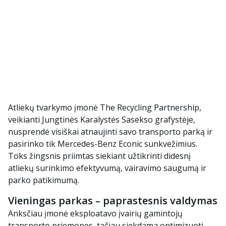
Atliekų tvarkymo įmonė
The Recycling Partnership
,
veikianti Jungtinės Karalystės Sasekso grafystėje,
nusprendė visiškai atnaujinti savo transporto parką ir
pasirinko tik
Mercedes-Benz Econic
sunkvežimius.
Toks žingsnis priimtas siekiant užtikrinti didesnį
atliekų surinkimo efektyvumą, vairavimo saugumą ir
parko patikimumą.
Vieningas parkas – paprastesnis valdymas
Anksčiau įmonė eksploatavo įvairių gamintojų
transporto priemones, tačiau siekdama optimizuoti