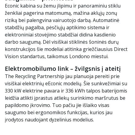
Econic
kabina su žemu įlipimu ir panoraminiu stiklu
ženkliai pagerina matomumą, mažina aklųjų zonų
riziką bei palengvina vairuotojo darbą. Automatinė
stabdžių pagalba, pėsčiųjų aptikimo sistema ir
elektroniniai stovėjimo stabdžiai didina kasdienio
darbo saugumą. Dėl visiškai stiklinės šoninės durų
konstrukcijos šie modeliai atitinka griežčiausius
Direct
Vision
standartus, taikomus Londono miestui.
Elektromobilumo link – žvilgsnis į ateitį
The Recycling Partnership
jau planuoja pereiti prie
visiškai elektrinių
eEconic
modelių. Šie sunkvežimiai su
330 kW elektrine pavara ir 336 kWh talpos baterijomis
leidžia atlikti įprastus atliekų surinkimo maršrutus be
papildomo įkrovimo. Tuo pačiu jie išlaiko visas
saugumo bei ergonomikos funkcijas, kurios jau
įrodytos naudojant dyzelinius modelius.