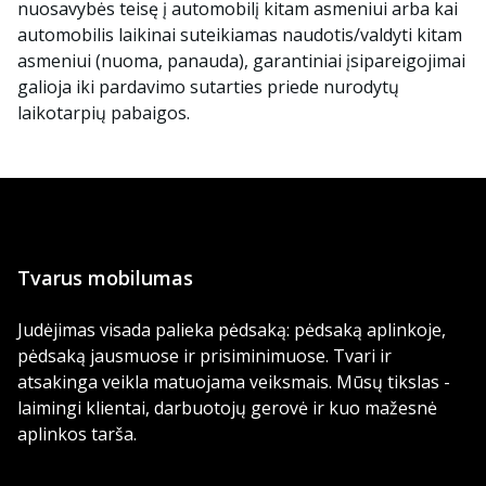
nuosavybės teisę į automobilį kitam asmeniui arba kai
automobilis laikinai suteikiamas naudotis/valdyti kitam
asmeniui (nuoma, panauda), garantiniai įsipareigojimai
galioja iki pardavimo sutarties priede nurodytų
laikotarpių pabaigos.
Tvarus mobilumas
Judėjimas visada palieka pėdsaką: pėdsaką aplinkoje,
pėdsaką jausmuose ir prisiminimuose. Tvari ir
atsakinga veikla matuojama veiksmais. Mūsų tikslas -
laimingi klientai, darbuotojų gerovė ir kuo mažesnė
aplinkos tarša.