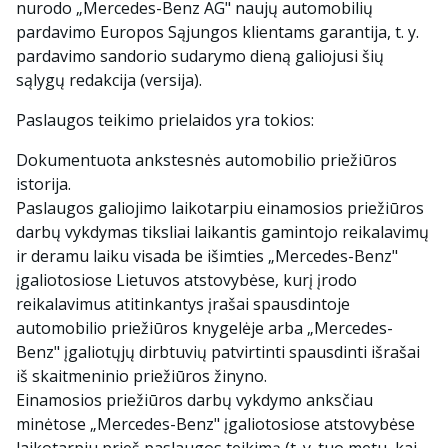
nurodo „Mercedes-Benz AG" naujų automobilių
pardavimo Europos Sąjungos klientams garantija, t. y.
pardavimo sandorio sudarymo dieną galiojusi šių
sąlygų redakcija (versija).
Paslaugos teikimo prielaidos yra tokios:
Dokumentuota ankstesnės automobilio priežiūros
istorija.
Paslaugos galiojimo laikotarpiu einamosios priežiūros
darbų vykdymas tiksliai laikantis gamintojo reikalavimų
ir deramu laiku visada be išimties „Mercedes-Benz"
įgaliotosiose Lietuvos atstovybėse, kurį įrodo
reikalavimus atitinkantys įrašai spausdintoje
automobilio priežiūros knygelėje arba „Mercedes-
Benz" įgaliotųjų dirbtuvių patvirtinti spausdinti išrašai
iš skaitmeninio priežiūros žinyno.
Einamosios priežiūros darbų vykdymo anksčiau
minėtose „Mercedes-Benz" įgaliotosiose atstovybėse