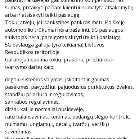
patikrą, Pardavėjas gali sumažinti kompensuotinas
sumas, pritaikyti pačiam klientui numatytą atsakomybę
arba ir atsisakyti teikti paslaugą.
Tokiu atveju, jei išankstinės patikros metu išaiškėję
automobilio trūkumai nėra pašalinti, 5G paslaugos
siūlytojas nėra įpareigotas siūlyti (teikti) paslaugą.
5G paslauga galioja (yra teikiama) Lietuvos
Respublikos teritorijoje.
Garantija neapima tokių įprastinių priežiūros ir
tvarkymo darbų kaip:
degalų sistemos valymas, įskaitant ir galimas
pasekmes, pavyzdžiui, pajuodusius purkštukus, žvakes,
stabdžių priežiūra ir reguliavimas,
sankabos reguliavimas,
diržai, kai jie normaliai nusidėvėję,
ratų balansavimas, keitimas, padangų slėgio kontrolė,
nuimamų jungiamųjų detalių (varžtų, veržlių)
suveržimas,