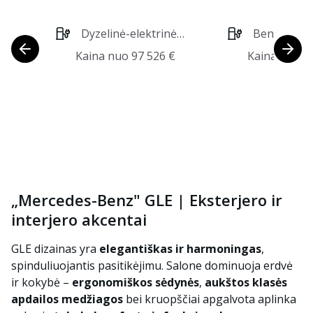
Dyzelinė-elektrinė
Benzininė-e
pavara
pavara
Kaina nuo
97 526
€
Kaina nuo
9
„Mercedes-Benz" GLE | Eksterjero ir
interjero akcentai
GLE dizainas yra
elegantiškas ir harmoningas
,
spinduliuojantis pasitikėjimu. Salone dominuoja erdvė
ir kokybė –
ergonomiškos sėdynės
,
aukštos klasės
apdailos medžiagos
bei kruopščiai apgalvota aplinka