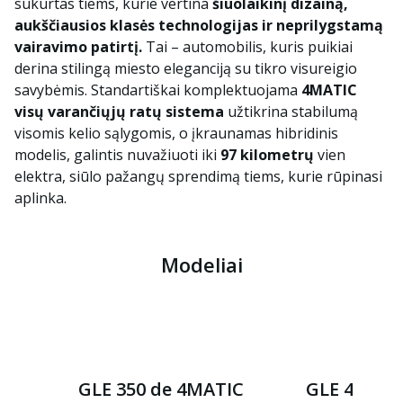
sukurtas tiems, kurie vertina
šiuolaikinį dizainą,
aukščiausios klasės technologijas ir neprilygstamą
vairavimo patirtį.
Tai – automobilis, kuris puikiai
derina stilingą miesto eleganciją su tikro visureigio
savybėmis. Standartiškai komplektuojama
4MATIC
visų varančiųjų ratų sistema
užtikrina stabilumą
visomis kelio sąlygomis, o įkraunamas hibridinis
modelis, galintis nuvažiuoti iki
97 kilometrų
vien
elektra, siūlo pažangų sprendimą tiems, kurie rūpinasi
aplinka.
Modeliai
GLE 350 de 4MATIC
GLE 400 e 