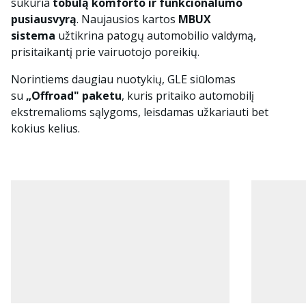
sukuria
tobulą komforto ir funkcionalumo
pusiausvyrą
. Naujausios kartos
MBUX
sistema
užtikrina patogų automobilio valdymą,
prisitaikantį prie vairuotojo poreikių.
Norintiems daugiau nuotykių, GLE siūlomas
su
„Offroad" paketu
, kuris pritaiko automobilį
ekstremalioms sąlygoms, leisdamas užkariauti bet
kokius kelius.