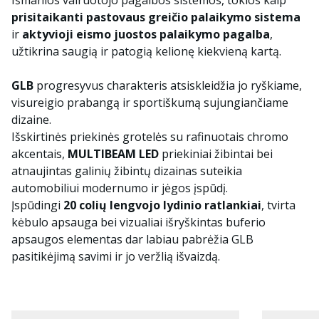
Išmanios vairuotojo pagalbos sistemos, tokios kaip
prisitaikanti pastovaus greičio palaikymo sistema
ir
aktyvioji eismo juostos palaikymo pagalba
,
užtikrina saugią ir patogią kelionę kiekvieną kartą.
GLB
progresyvus charakteris atsiskleidžia jo ryškiame,
visureigio prabangą ir sportiškumą sujungiančiame
dizaine.
Išskirtinės priekinės grotelės su rafinuotais chromo
akcentais,
MULTIBEAM LED
priekiniai žibintai bei
atnaujintas galinių žibintų dizainas suteikia
automobiliui modernumo ir jėgos įspūdį.
Įspūdingi
20 colių lengvojo lydinio ratlankiai
, tvirta
kėbulo apsauga bei vizualiai išryškintas buferio
apsaugos elementas dar labiau pabrėžia GLB
pasitikėjimą savimi ir jo veržlią išvaizdą.