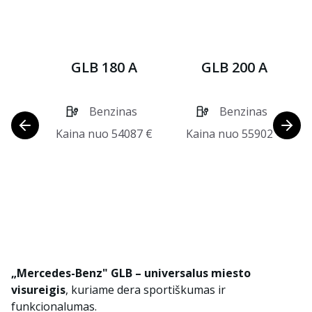
GLB 180 A
GLB 200 A
Benzinas
Benzinas
Kaina nuo
54087
€
Kaina nuo
55902
€
„Mercedes-Benz" GLB – universalus miesto
visureigis
, kuriame dera sportiškumas ir
funkcionalumas.