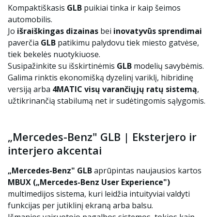
Kompaktiškasis
GLB
puikiai tinka ir kaip šeimos
automobilis.
Jo
išraiškingas dizainas
bei
inovatyvūs sprendimai
paverčia
GLB
patikimu palydovu tiek miesto gatvėse,
tiek bekelės nuotykiuose.
Susipažinkite su išskirtinėmis
GLB
modelių savybėmis.
Galima rinktis ekonomišką dyzelinį variklį, hibridinę
versiją arba
4MATIC visų varančiųjų ratų sistemą
,
užtikrinančią stabilumą net ir sudėtingomis sąlygomis.
„Mercedes-Benz" GLB | Eksterjero ir
interjero akcentai
„Mercedes-Benz" GLB
aprūpintas naujausios kartos
MBUX („Mercedes-Benz User Experience")
multimedijos sistema, kuri leidžia intuityviai valdyti
funkcijas per jutiklinį ekraną arba balsu.