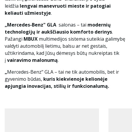
leidžia
lengvai manevruoti mieste ir patogiai
keliauti užmiestyje
.
„Mercedes-Benz" GLA
salonas – tai
modernių
technologijų ir aukščiausio komforto derinys
.
Pažangi
MBUX
multimedijos sistema suteikia galimybę
valdyti automobilį lietimu, balsu ar net gestais,
užtikrindama, kad Jūsų dėmesys būtų nukreiptas tik
į
vairavimo malonumą
.
„
Mercedes-Benz" GLA – tai ne tik automobilis, bet ir
gyvenimo būdas,
kuris kiekvienoje kelionėje
apjungia inovacijas, stilių ir funkcionalumą.