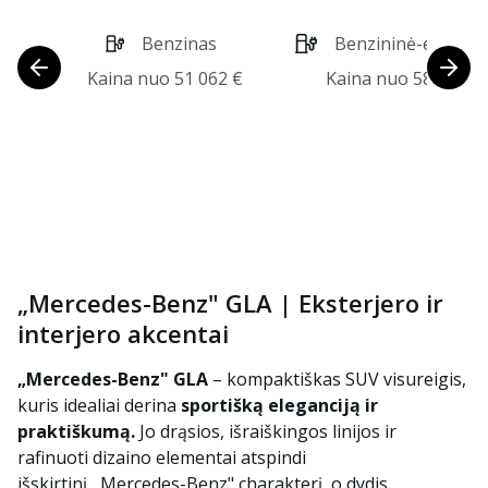
Benzinas
Benzininė-elektrin
pavara
Kaina nuo
51 062
€
Kaina nuo
58 806
€
„Mercedes-Benz" GLA | Eksterjero ir
interjero akcentai
„Mercedes-Benz" GLA
– kompaktiškas SUV visureigis,
kuris idealiai derina
sportišką eleganciją ir
praktiškumą.
Jo drąsios, išraiškingos linijos ir
rafinuoti dizaino elementai atspindi
išskirtinį
„
Mercedes-Benz" charakterį, o dydis