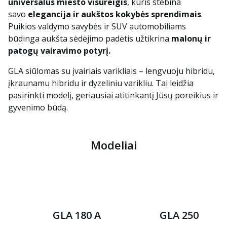
universalus miesto visureigis
, kuris stebina
savo
elegancija ir aukštos kokybės sprendimais
.
Puikios valdymo savybės ir SUV automobiliams
būdinga aukšta sėdėjimo padėtis užtikrina
malonų ir
patogų vairavimo potyrį.
GLA siūlomas su įvairiais varikliais – lengvuoju hibridu,
įkraunamu hibridu ir dyzeliniu varikliu. Tai leidžia
pasirinkti modelį, geriausiai atitinkantį Jūsų poreikius ir
gyvenimo būdą.
Modeliai
GLA 180 A
GLA 250 e A