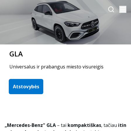
GLA
Universalus ir prabangus miesto visureigis
Atstovybės
„Mercedes-Benz" GLA
– tai
kompaktiškas
, tačiau
itin