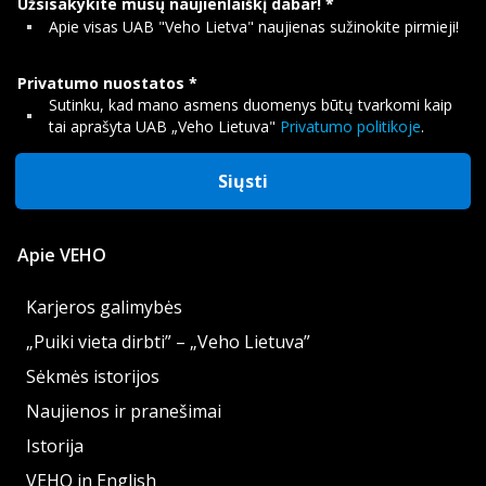
Užsisakykite mūsų naujienlaiškį dabar!
Apie visas UAB "Veho Lietva" naujienas sužinokite pirmieji!
Privatumo nuostatos
Sutinku, kad mano asmens duomenys būtų tvarkomi kaip
tai aprašyta UAB „Veho Lietuva"
Privatumo politikoje
.
Siųsti
Apie VEHO
Karjeros galimybės
„Puiki vieta dirbti” – „Veho Lietuva”
Sėkmės istorijos
Naujienos ir pranešimai
Istorija
VEHO in English