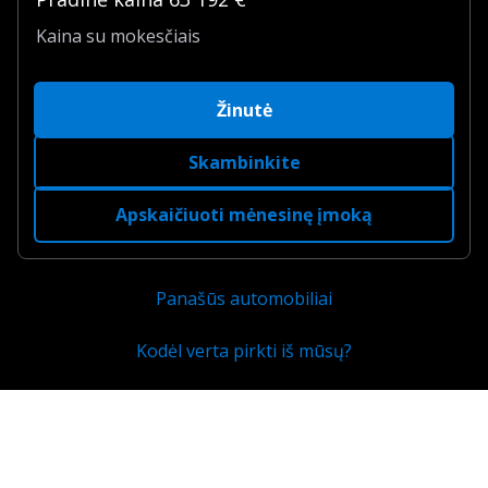
Kaina su mokesčiais
Žinutė
Skambinkite
Apskaičiuoti mėnesinę įmoką
Panašūs automobiliai
Kodėl verta pirkti iš mūsų?