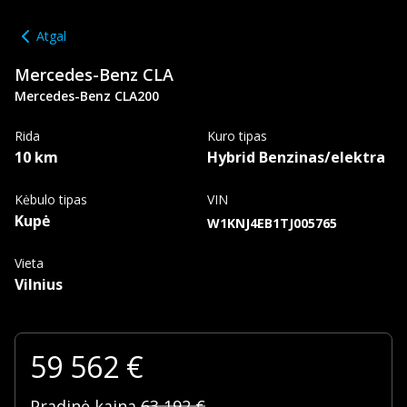
Atgal
Mercedes-Benz
CLA
Mercedes-Benz CLA200
Rida
Kuro tipas
10 km
Hybrid Benzinas/elektra
Kėbulo tipas
VIN
Kupė
W1KNJ4EB1TJ005765
Vieta
Vilnius
59 562
€
Pradinė kaina
63 192
€