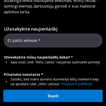
atsakinga veikla matuojama veiksmais. Mūsų tikslas -
laimingi klientai, darbuotojų gerovė ir kuo mažesnė
aplinkos tarša.
Užsisakykite naujienlaiškį
El. pašto adresas
Užsisakykite mūsų naujienlaiškį dabar!
Apie visas UAB "Veho Lietva" naujienas sužinokite pirmieji!
Privatumo nuostatos
Sutinku, kad mano asmens duomenys būtų tvarkomi kaip
tai aprašyta UAB „Veho Lietuva"
Privatumo politikoje
.
Siųsti