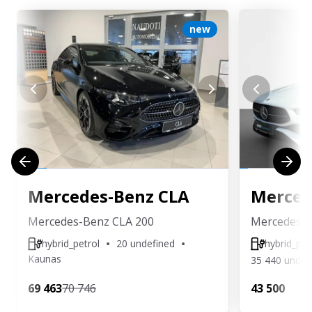
new
Mercedes-Benz
CLA
Merced
Mercedes-Benz CLA 200
Mercedes-B
hybrid_petrol
20 undefined
hybrid_pet
Kaunas
35 440 undef
69 463
70 746
43 500