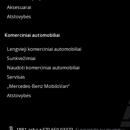
Aksesuarai
Atstovybės
Komerciniai automobiliai
Lengvieji komerciniai automobiliai
Sunkvežimiai
Naudoti komerciniai automobiliai
Servisas
„Mercedes-Benz MobiloVan“
Atstovybės
1881 arba +370 650 03373
Susisiekite su mumis