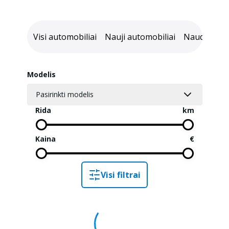
Visi automobiliai
Nauji automobiliai
Naudoti aut
Modelis
Pasirinkti modelis
Rida
km
Kaina
€
Visi filtrai