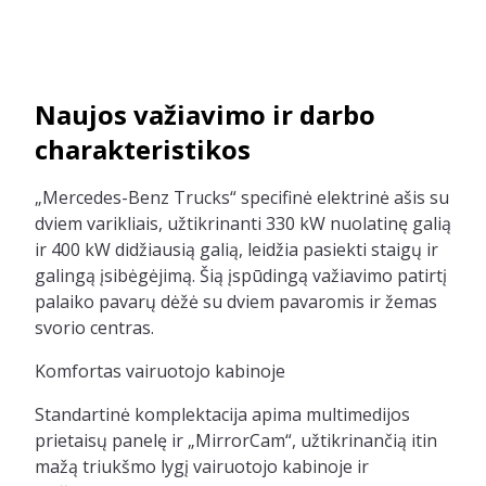
Naujos važiavimo ir darbo
charakteristikos
„Mercedes-Benz Trucks“ specifinė elektrinė ašis su
dviem varikliais, užtikrinanti 330 kW nuolatinę galią
ir 400 kW didžiausią galią, leidžia pasiekti staigų ir
galingą įsibėgėjimą. Šią įspūdingą važiavimo patirtį
palaiko pavarų dėžė su dviem pavaromis ir žemas
svorio centras.
Komfortas vairuotojo kabinoje
Standartinė komplektacija apima multimedijos
prietaisų panelę ir „MirrorCam“, užtikrinančią itin
mažą triukšmo lygį vairuotojo kabinoje ir