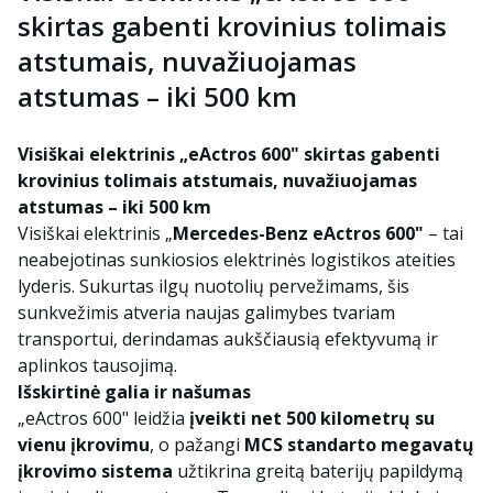
skirtas gabenti krovinius tolimais
atstumais, nuvažiuojamas
atstumas – iki 500 km
Visiškai elektrinis „eActros 600" skirtas gabenti
krovinius tolimais atstumais, nuvažiuojamas
atstumas – iki 500 km
Visiškai elektrinis „
Mercedes-Benz eActros 600"
– tai
neabejotinas sunkiosios elektrinės logistikos ateities
lyderis. Sukurtas ilgų nuotolių pervežimams, šis
sunkvežimis atveria naujas galimybes tvariam
transportui, derindamas aukščiausią efektyvumą ir
aplinkos tausojimą.
Išskirtinė galia ir našumas
„eActros 600" leidžia
įveikti net 500 kilometrų su
vienu įkrovimu
, o pažangi
MCS standarto megavatų
įkrovimo sistema
užtikrina greitą baterijų papildymą