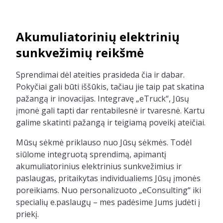
Akumuliatorinių elektrinių
sunkvežimių reikšmė
Sprendimai dėl ateities prasideda čia ir dabar.
Pokyčiai gali būti iššūkis, tačiau jie taip pat skatina
pažangą ir inovacijas. Integravę „eTruck“, Jūsų
įmonė gali tapti dar rentabilesnė ir tvaresnė. Kartu
galime skatinti pažangą ir teigiamą poveikį ateičiai.
Mūsų sėkmė priklauso nuo Jūsų sėkmės. Todėl
siūlome integruotą sprendimą, apimantį
akumuliatorinius elektrinius sunkvežimius ir
paslaugas, pritaikytas individualiems Jūsų įmonės
poreikiams. Nuo personalizuoto „eConsulting“ iki
specialių e.paslaugų – mes padėsime Jums judėti į
priekį.