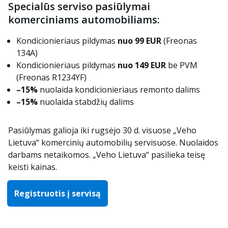
Specialūs serviso pasiūlymai
komerciniams automobiliams:
Kondicionieriaus pildymas
nuo 99 EUR
(Freonas
134A)
Kondicionieriaus pildymas
nuo 149 EUR
be PVM
(Freonas R1234YF)
–15%
nuolaida kondicionieriaus remonto dalims
–15%
nuolaida stabdžių dalims
Pasiūlymas galioja iki rugsėjo 30 d. visuose „Veho
Lietuva“ komercinių automobilių servisuose. Nuolaidos
darbams netaikomos. „Veho Lietuva“ pasilieka teisę
keisti kainas.
Registruotis į servisą