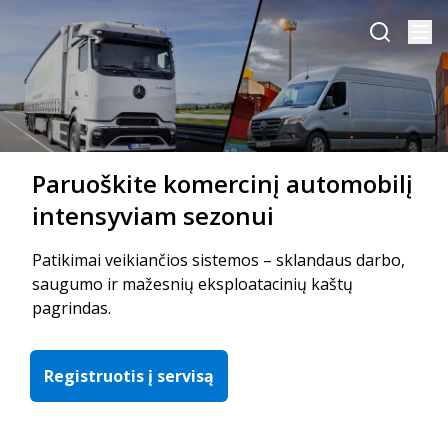
Paruoškite komercinį automobilį
intensyviam sezonui
Patikimai veikiančios sistemos – sklandaus darbo,
saugumo ir mažesnių eksploatacinių kaštų
pagrindas.
Registruotis į servisą