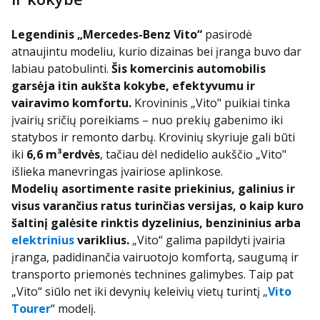
Legendinis „Mercedes-Benz Vito“
pasirodė
atnaujintu modeliu, kurio dizainas bei įranga buvo dar
labiau patobulinti.
Šis komercinis automobilis
garsėja itin aukšta kokybe, efektyvumu ir
vairavimo komfortu.
Krovininis „Vito" puikiai tinka
įvairių sričių poreikiams – nuo prekių gabenimo iki
statybos ir remonto darbų. Krovinių skyriuje gali būti
iki
6,6 m³erdvės
, tačiau dėl nedidelio aukščio „Vito"
išlieka manevringas įvairiose aplinkose.
Modelių asortimente rasite priekinius, galinius ir
visus varančius ratus turinčias versijas, o kaip kuro
šaltinį galėsite rinktis dyzelinius, benzininius arba
elektrinius
variklius.
„Vito“ galima papildyti įvairia
įranga, padidinančia vairuotojo komfortą, saugumą ir
transporto priemonės technines galimybes. Taip pat
„Vito“ siūlo net iki devynių keleivių vietų turintį „
Vito
Tourer
“ modelį.