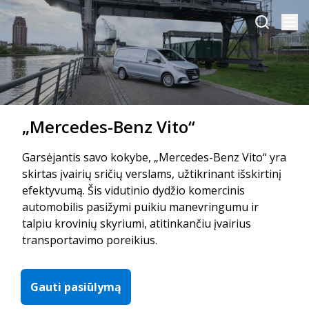
„Mercedes-Benz Vito“
Garsėjantis savo kokybe, „Mercedes-Benz Vito“ yra
skirtas įvairių sričių verslams, užtikrinant išskirtinį
efektyvumą. Šis vidutinio dydžio komercinis
automobilis pasižymi puikiu manevringumu ir
talpiu krovinių skyriumi, atitinkančiu įvairius
transportavimo poreikius.
Gauti pasiūlymą