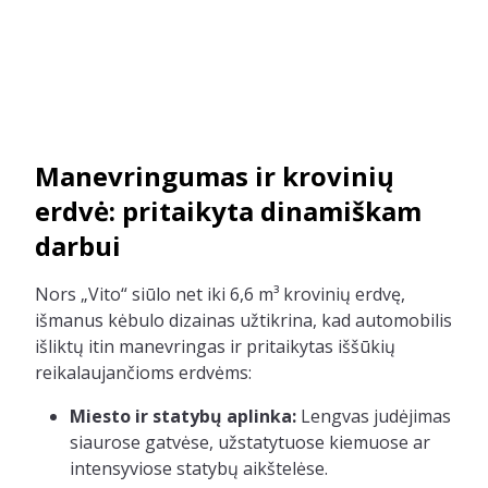
Manevringumas ir krovinių
erdvė: pritaikyta dinamiškam
darbui
Nors „Vito“ siūlo net iki 6,6 m³ krovinių erdvę,
išmanus kėbulo dizainas užtikrina, kad automobilis
išliktų itin manevringas ir pritaikytas iššūkių
reikalaujančioms erdvėms:
Miesto ir statybų aplinka:
Lengvas judėjimas
siaurose gatvėse, užstatytuose kiemuose ar
intensyviose statybų aikštelėse.