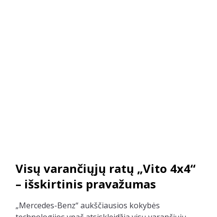
Visų varančiųjų ratų „Vito 4x4“
– išskirtinis pravažumas
„Mercedes-Benz“ aukščiausios kokybės
technologijos ypač atsiskleidžia visų varančiųjų