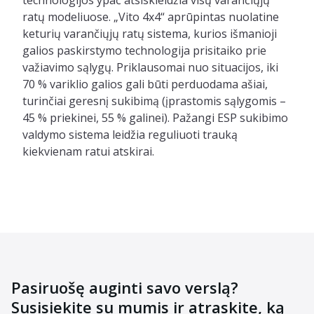
ratų modeliuose. „Vito 4x4“ aprūpintas nuolatine
keturių varančiųjų ratų sistema, kurios išmanioji
galios paskirstymo technologija prisitaiko prie
važiavimo sąlygų. Priklausomai nuo situacijos, iki
70 % variklio galios gali būti perduodama ašiai,
turinčiai geresnį sukibimą (įprastomis sąlygomis –
45 % priekinei, 55 % galinei). Pažangi ESP sukibimo
valdymo sistema leidžia reguliuoti trauką
kiekvienam ratui atskirai.
Pasiruošę auginti savo verslą?
Susisiekite su mumis ir atraskite, ką