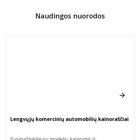
Naudingos nuorodos
Lengvųjų komercinių automobilių kainoraščiai
Susipažinkite su modelių kainomis ir