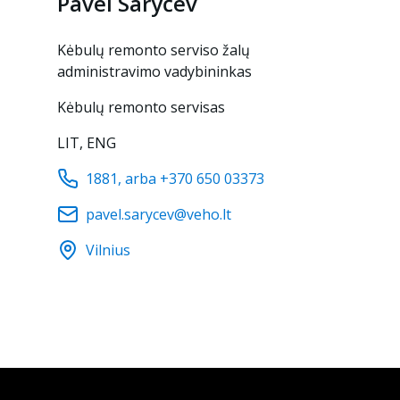
Pavel
Saryčev
Kėbulų remonto serviso žalų
administravimo vadybininkas
Kėbulų remonto servisas
LIT, ENG
1881, arba +370 650 03373
pavel.sarycev@veho.lt
Vilnius