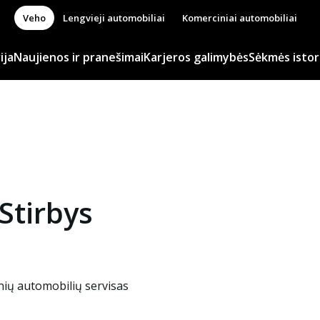
Veho
Lengvieji automobiliai
Komerciniai automobiliai
ija
Naujienos ir pranešimai
Karjeros galimybės
Sėkmės istor
Stirbys
nių automobilių servisas