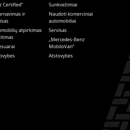
 Certified”
Sunkvežimiai
rnavimas ir
Naudoti komerciniai
isas
automobiliai
mobilių atpirkimas
Servisas
eitimas
„Mercedes-Benz
esuarai
MobiloVan“
tovybės
Atstovybės