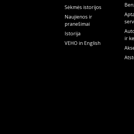
Benz
Sėkmės istorijos
Apta
Naujienos ir
serv
pranešimai
Auto
Istorija
ir k
VEHO in English
Aks
Ats