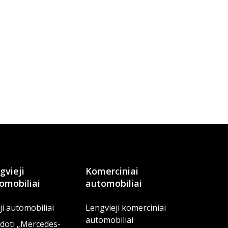
gvieji
Komerciniai
omobiliai
automobiliai
i automobiliai
Lengvieji komerciniai
automobiliai
doti „Mercedes-