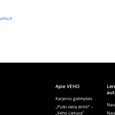
veho.lt
Apie VEHO
Len
aut
Karjeros galimybės
Nauj
„Puiki vieta dirbti” –
„Veho Lietuva”
Nau