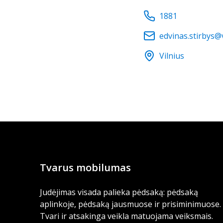
1881
edvinas.stirbys@
Vilnius
Tvarus mobilumas
Judėjimas visada palieka pėdsaką: pėdsaką
aplinkoje, pėdsaką jausmuose ir prisiminimuose.
Tvari ir atsakinga veikla matuojama veiksmais.