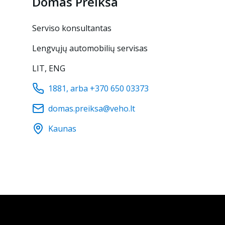
Domas
Preikša
Serviso konsultantas
Lengvųjų automobilių servisas
LIT, ENG
1881, arba +370 650 03373
domas.preiksa@veho.lt
Kaunas