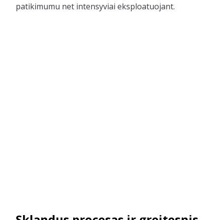
patikimumu net intensyviai eksploatuojant.
Sklandus procesas ir greitesnis