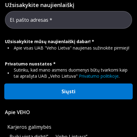
Užsisakykite naujienlaiškį
El. pašto adresas
Užsisakykite mūsų naujienlaiškį dabar!
Apie visas UAB "Veho Lietva" naujienas sužinokite pirmieji!
Privatumo nuostatos
Sutinku, kad mano asmens duomenys būtų tvarkomi kaip
tai aprašyta UAB „Veho Lietuva"
Privatumo politikoje
.
Siųsti
Apie VEHO
Karjeros galimybės
„Puiki vieta dirbti” – „Veho Lietuva”