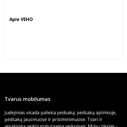
Apie VEHO
Tvarus mobilumas
Judėjimas visada palieka pėdsaką: pėdsaką aplinkoje,
pėdsaką jausmuose ir prisiminimuose. Tvari ir
atsakinga veikla matuojama veiksmais. Mūsų tikslas -